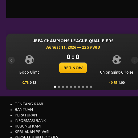
UEFA CHAMPIONS LEAGUE QUALIFIERS
August 11, 2026 — 22:59 WIB
0 : 0
Previous
Ne
BET NOW
Bodo Glimt
Union Saint-Gilloise
0.75
0.82
-0.75
1.00
TENTANG KAMI
BANTUAN
PERATURAN
INFORMASI BANK
HUBUNGI KAMI
KEBIJAKAN PRIVASI
PERSETUJUAN COOKIES