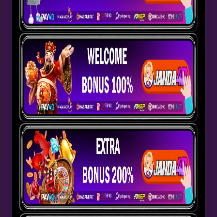
Sport, dan CMD Sport.
Syarat dan ketentuan umum berlaku.
RINCIAN CASHBACK MINGGUAN SPORT UP TO 10%
SYARAT & KETENTUAN
Rp500.000 - Rp100.000.000 = 5%
Bonus berlaku untuk member reguler dengan minimal
Rp100.000.001 - Rp300.000.000 = 7%
total deposit 100.000 atau telah 3 x deposit dengan
Rp300.000.001 ke atas = 10%
nominal berapapun,-
Maximal bonus yang di berikan adalah Rp 10.000,-
Contoh Perhitungan:
Bonus berlaku untuk member baru dan lama.
Member mengalami kekalahan dari total Lose selama
Klaim bonus dapat dilakukan melalui livechat dengan
1 minggu sebesar 1.000.000 x cashback 5% = 50.000
mengirimkan bukti login melalui aplikasi & screenshot
(Member akan mendapatkan bonus cashback sebesar
aplikasi yang ada tampilan user id.
SYARAT & KETENTUAN
Rp50.000).
Promo ini hanya bisa 1x klaim per id, tidak
Member mengalami kekalahan dari total Lose selama
diperbolehkan memiliki kesamaan IP (diharus
Minimal deposit Rp 20.000,-
1 minggu sebesar 201.000.000 x cashback 7% =
menggunakan IP Indonesia, dilarang memakai
Maximal bonus yang di berikan adalah Rp 1.000.000,-
14.070.000 (Member akan mendapatkan bonus
PROXY/VPN) dan kesamaan data antar pemain.
Bonus berlaku untuk member baru dan permainan Slot
cashback sebesar Rp14.070.000).
Jika ditemukan kecurangan STUCK/HOLD SPIN,
(kecuali pragmatic).
Member mengalami kekalahan dari total Lose selama
kesamaan data pemain, data tidak valid dan lainnya
Klaim bonus harus bersamaan dengan pengajuan form
1 minggu sebesar 305.000.000 x cashback 10% =
maka kemenangan dan bonus akan ditarik.
deposit (hubungi livechat).
30.500.000 (Member akan mendapatkan bonus
Contoh Perhitungan TO Bonus Download APK :
Promo ini hanya bisa 1x klaim per id, tidak
cashback sebesar Rp30.500.000).
TO x 1 max kemenangan 300.000,-
diperbolehkan memiliki kesamaan IP (diharus