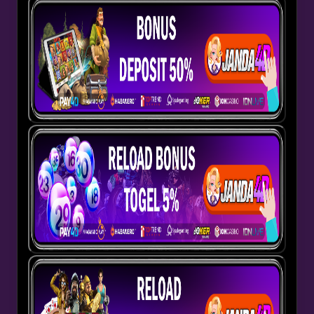
SYARAT & KETENTUAN
menggunakan IP Indonesia, dilarang memakai
Janda4D bisa merubah promo tanpa pemberitahuan
PROXY/VPN) dan kesamaan data antar pemain.
terlebih dahulu.
Minimal deposit Rp.20.000,-
Jika ditemukan kecurangan STUCK/HOLD SPIN,
Maksimal pembayaran untuk Big Win Slot Game : idr
Maximal bonus yang di berikan adalah Slot Rp
kesamaan data pemain, data tidak valid dan lainnya
300 Juta.
2.000.000, & Live Casino Rp 1.000.000,
maka kemenangan dan bonus akan ditarik.
Seluruh keputusan yang diberikan Janda4D tidak
Batas waktu untuk memenuhi syarat turnover adalah
Contoh Perhitungan TO Bonus Deposit 100% :
dapat diganggu gugat.
30 hari setelah mengikuti promo ini.
Deposit Rp 1.000.000, + Bonus Rp 1.000.000, = Rp
Bonus berlaku untuk member baru dan permainan Slot
2.000.000, x 18 = Rp 36.000.000,
& Live Casino.
Klaim bonus harus bersamaan dengan pengajuan form
Apabila mengambil promo ini, maka tidak akan
SYARAT & KETENTUAN
deposit (hubungi livechat).
mendapatkan komisi/rebate mingguan pada periode
Promo ini hanya bisa 1x klaim per id, tidak
tersebut.
Minimal deposit Rp 20.000,
diperbolehkan memiliki kesamaan IP (diharus
Janda4D bisa merubah promo tanpa pemberitahuan
Maximal bonus yang di berikan adalah Rp 500.000,
menggunakan IP Indonesia, dilarang memakai
terlebih dahulu.
Bonus berlaku untuk member baru dan permainan Slot
PROXY/VPN) dan kesamaan data antar pemain.
Maksimal pembayaran untuk Big Win Slot Game : idr
(kecuali pragmatic).
Jika ditemukan kecurangan STUCK/HOLD SPIN,
300 Juta.
Klaim bonus harus bersamaan dengan pengajuan form
kesamaan data pemain, data tidak valid dan lainnya
Seluruh keputusan yang diberikan Janda4D tidak
deposit (hubungi livechat).
maka kemenangan dan bonus akan ditarik.
dapat diganggu gugat.
Promo ini hanya bisa 1x klaim per id, tidak
Contoh Perhitungan TO untuk Extra Bonus 200% :
diperbolehkan memiliki kesamaan IP (diharus
- Slot Game : Deposit Rp 1.000.000, + Bonus Rp
SYARAT & KETENTUAN
menggunakan IP Indonesia, dilarang memakai
2.000.000, = Rp 3.000.000, x 20 = Rp 60.000.000,
PROXY/VPN) dan kesamaan data antar pemain.
Minimal deposit Rp.10.000,
Jika ditemukan kecurangan STUCK/HOLD SPIN,
- Live Casino : Deposit Rp 500.000, + Bonus Rp
Maximal bonus yang di berikan adalah Rp 50.000,
kesamaan data pemain, data tidak valid dan lainnya
1.000.000, = Rp 1.500.000, x 25 = Rp 37.500.000,
Bonus berlaku untuk permainan togel.